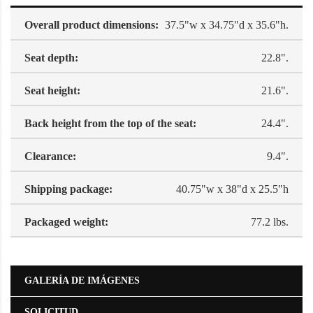
Overall product dimensions:
37.5"w x 34.75"d x 35.6"h.
Seat depth:
22.8".
Seat height:
21.6".
Back height from the top of the seat:
24.4".
Clearance:
9.4".
Shipping package:
40.75"w x 38"d x 25.5"h
Packaged weight:
77.2 lbs.
GALERÍA DE IMÁGENES
SOLICITUD